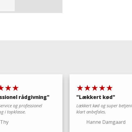
 lign.
★★★★
​★★★★★
ssionel rådgivning"
"​Lækkert kød"
 service og professionel
Lækkert kød og super betjeni
g i topklasse.
klart anbefales.​
 Thy
Hanne Damgaard