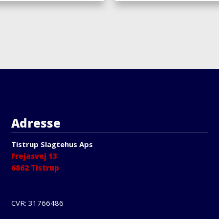
Adresse
Tistrup Slagtehus Aps
Frejasvej 13
6862 Tistrup
CVR: 31766486