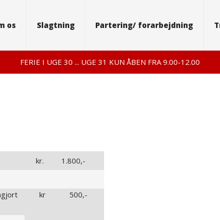
m os
Slagtning
Partering/ forarbejdning
T
FERIE I UGE 30 ... UGE 31 KUN ÅBEN FRA 9.00-12.00​
​kr.
1.800,-​
ret rengjort kr 500,-​