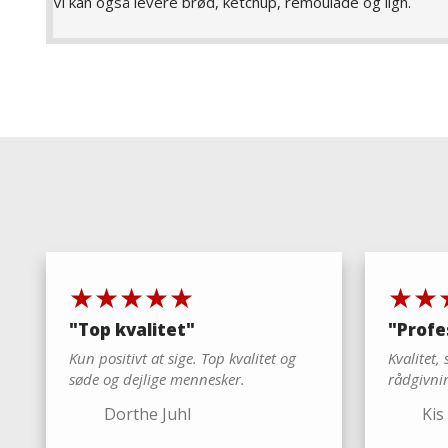
Vi kan også levere brød, ketchup, remoulade og
​★★★★★
​★
"​Top kvalitet"
"Profe
Kun positivt at sige. Top kvalitet og
Kvalitet,
søde og dejlige mennesker.
rådgivnin
Dorthe Juhl
Kis