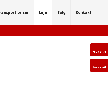
ransport priser
Leje
Salg
Kontakt
75 29 21 71
Send mail